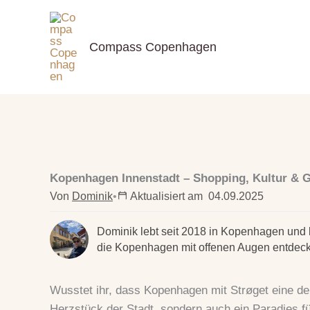
Zum
Inhalt
springen
Compass Copenhagen
Kopenhagen Innenstadt – Shopping, Kultur & 
Von
Dominik
•
Aktualisiert am
04.09.2025
Dominik lebt seit 2018 in Kopenhagen und ken
die Kopenhagen mit offenen Augen entdeck
Wusstet ihr, dass Kopenhagen mit Strøget eine der
Herzstück der Stadt, sondern auch ein Paradies für