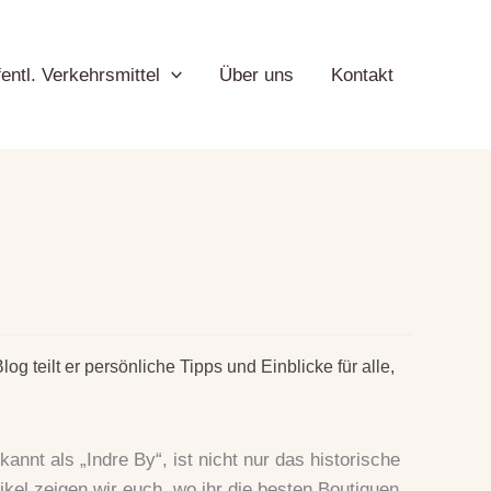
entl. Verkehrsmittel
Über uns
Kontakt
g teilt er persönliche Tipps und Einblicke für alle,
nt als „Indre By“, ist nicht nur das historische
ikel zeigen wir euch, wo ihr die besten Boutiquen,