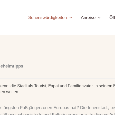
Sehenswürdigkeiten
Anreise
Öff
Geheimtipps
nt die Stadt als Tourist, Expat und Familienvater. In seinem Blo
en wollen.
 längsten Fußgängerzonen Europas hat? Die Innenstadt, bekan
 Shoppingbegeisterte und Kulturinteressierte. In diesem Art