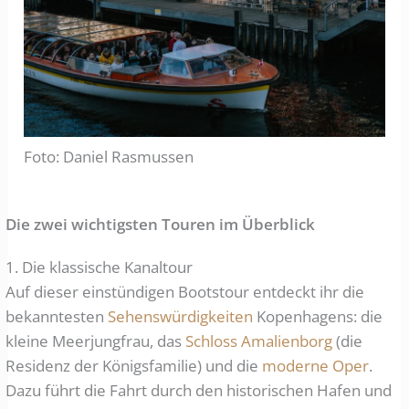
Foto: Daniel Rasmussen
Die zwei wichtigsten Touren im Überblick
1. Die klassische Kanaltour
Auf dieser einstündigen Bootstour entdeckt ihr die
bekanntesten
Sehenswürdigkeiten
Kopenhagens: die
kleine Meerjungfrau, das
Schloss Amalienborg
(die
Residenz der Königsfamilie) und die
moderne Oper
.
Dazu führt die Fahrt durch den historischen Hafen und